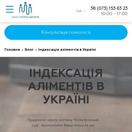
38 (073) 153 63 23
UA
10:00 - 17:00
Консультація психолога
Головна
›
Блог
›
Індексація аліментів в Україні
ІНДЕКСАЦІЯ
АЛІМЕНТІВ В
УКРАЇНІ
Працюємо через систему "Електронний
суд", економлячи Ваші гроші та час