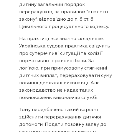
дитину загальний порядок
перерахунків, за правилом “аналогії
закону”, відповідно до п. 8 ст. 8
Цивільного процесуального кодексу.
На практиці все значно складніше.
Українська судова практика свідчить
про суперечливі ситуації та колізії
нормативно-правової бази. За
логікою, при примусовому стягненні
дитячих виплат, перераховувати суму
повинні державні виконавці. Але
законодавство не надає таких
повноважень виконавчій службі.
Тому передбачено такий варіант
здійснити перерахування дитячої
допомоги. Подати позовну заяву до
суду про проведення індексації