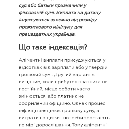
суд або батьки призначили у
фіксованій сумі. Виплати на дитину
індексуються залежно від розміру
прожиткового мінімуму для
працездатних українців.
Що таке індексація?
Аліментні виплати присуджуються у
відсотках від зарплати або у твердій
грошовій сумі. Другий варіант є
вигідним, коли прибуток платника не
постійний, місце роботи часто
змінюється, або платник не
оформлений офіційно. Однак процес
інфляції знецінює грошову суму, а
витрати на дитячі потреби зростають
по мірі дорослішання. Тому аліментні