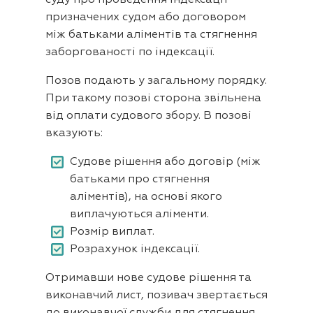
призначених судом або договором
між батьками аліментів та стягнення
заборгованості по індексації.
Позов подають у загальному порядку.
При такому позові сторона звільнена
від оплати судового збору. В позові
вказують:
Судове рішення або договір (між
батьками про стягнення
аліментів), на основі якого
виплачуються аліменти.
Розмір виплат.
Розрахунок індексації.
Отримавши нове судове рішення та
виконавчий лист, позивач звертається
до виконавчої служби для стягнення