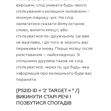
вирішені, слід уникати будь-якого
спілкування з колишнім чоловіком –
мінімум півроку-рік. Не слід
намагатися сказати йому останнє
слово, вилити емоції, або
спілкуватися по-дружньому. Це вже
не важливо, і до того ж змусить вас
переживати знову. Перші місяці після
розставання – найскладніші. Зі
спільними друзями також не слід
спілкуватися, через те, що будь-яка
інформація про колишнього буде вас
поранити.
[PS2ID ID = ‘2’ TARGET = ” /]
ВИКИНУТИ СТАРІ РЕЧІ І
ПОЗБУТИСЯ СПОГАДІВ