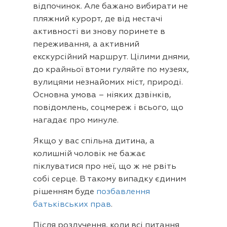
відпочинок. Але бажано вибирати не
пляжний курорт, де від нестачі
активності ви знову поринете в
переживання, а активний
екскурсійний маршрут. Цілими днями,
до крайньої втоми гуляйте по музеях,
вулицями незнайомих міст, природі.
Основна умова – ніяких дзвінків,
повідомлень, соцмереж і всього, що
нагадає про минуле.
Якщо у вас спільна дитина, а
колишній чоловік не бажає
піклуватися про неї, що ж не рвіть
собі серце. В такому випадку єдиним
рішенням буде
позбавлення
батьківських прав
.
Після розлучення, коли всі питання