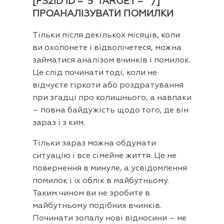
[PS2ID ID = ‘5’ TARGET = ” /]
ПРОАНАЛІЗУВАТИ ПОМИЛКИ
Тільки після декількох місяців, коли
ви охолонете і відволічетеся, можна
займатися аналізом вчинків і помилок.
Це слід починати тоді, коли не
відчуєте гіркоти або роздратування
при згадці про колишнього, а навпаки
– повна байдужість щодо того, де він
зараз і з ким.
Тільки зараз можна обдумати
ситуацію і все сімейне життя. Це не
повернення в минуле, а усвідомлення
помилок і їх облік в майбутньому.
Таким чином ви не зробите в
майбутньому подібних вчинків.
Починати зопалу нові відносини – не