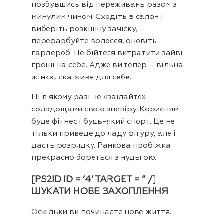
позбувшись від переживань разом з
минулим чином. Сходіть в салон і
виберіть розкішну зачіску,
перефарбуйте волосся, оновіть
гардероб. Не бійтеся витратити зайві
гроші на себе. Адже ви тепер – вільна
жінка, яка живе для себе.
Ні в якому разі не «заїдайте»
солодощами свою зневіру. Корисним
буде фітнес і будь-який спорт. Це не
тільки приведе до ладу фігуру, але і
дасть розрядку. Ранкова пробіжка
прекрасно бореться з нудьгою.
[PS2ID ID = ‘4’ TARGET = ” /]
ШУКАТИ НОВЕ ЗАХОПЛЕННЯ
Оскільки ви починаєте нове життя,