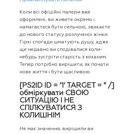
Проаналізувати помилки
Коли всі офіційні папери вже
оформлені, ви живете окремо і
намагаєтеся бути сильною, звикаєте
до нового статусу розлученої жінки.
Гіркі спогади шматують душу, адже
ще недавно ви сподівалися коли-
небудь зустріти старість з коханим.
Тепер потрібно вирішити, як почати
нове життя і бути щасливою.
[PS2ID ID = ‘1’ TARGET = ” /]
обміркувати СВОЮ
СИТУАЦІЮ І НЕ
СПІЛКУВАТИСЯ З
КОЛИШНІМ
Не має значення, вирішили ви