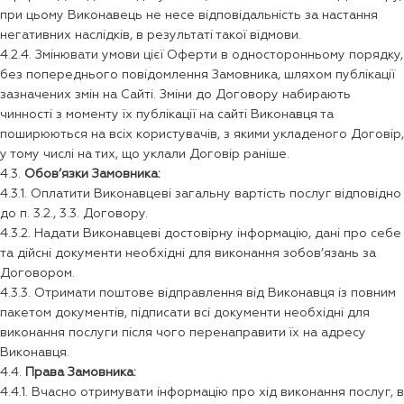
при цьому Виконавець не несе відповідальність за настання
негативних наслідків, в результаті такої відмови.
4.2.4. Змінювати умови цієї Оферти в односторонньому порядку,
без попереднього повідомлення Замовника, шляхом публікації
зазначених змін на Сайті. Зміни до Договору набирають
чинності з моменту їх публікації на сайті Виконавця та
поширюються на всіх користувачів, з якими укладеного Договір,
у тому числі на тих, що уклали Договір раніше.
4.3.
Обов’язки Замовника:
4.3.1. Оплатити Виконавцеві загальну вартість послуг відповідно
до п. 3.2., 3.3. Договору.
4.3.2. Надати Виконавцеві достовірну інформацію, дані про себе
та дійсні документи необхідні для виконання зобов’язань за
Договором.
4.3.3. Отримати поштове відправлення від Виконавця із повним
пакетом документів, підписати всі документи необхідні для
виконання послуги після чого перенаправити їх на адресу
Виконавця.
4.4.
Права Замовника:
4.4.1. Вчасно отримувати інформацію про хід виконання послуг, в