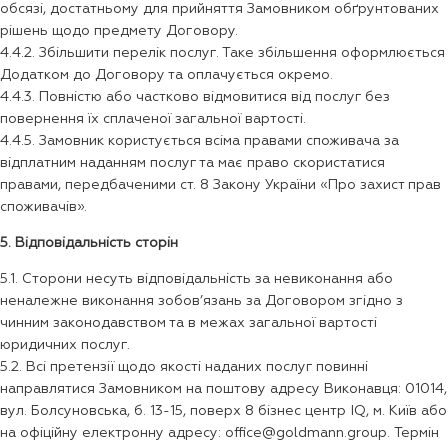
обсязі, достатньому для прийняття Замовником обґрунтованих
рішень щодо предмету Договору.
4.4.2. Збільшити перелік послуг. Таке збільшення оформлюється
Додатком до Договору та оплачується окремо.
4.4.3. Повністю або частково відмовитися від послуг без
повернення їх сплаченої загальної вартості.
4.4.5. Замовник користується всіма правами споживача за
відплатним наданням послуг та має право скористатися
правами, передбаченими ст. 8 Закону України «Про захист прав
споживачів».
5. Відповідальність сторін
5.1. Сторони несуть відповідальність за невиконання або
неналежне виконання зобов’язань за Договором згідно з
чинним законодавством та в межах загальної вартості
юридичних послуг.
5.2. Всі претензії щодо якості наданих послуг повинні
направлятися Замовником на поштову адресу Виконавця: 01014,
вул. Болсуновська, б. 13-15, поверх 8 бізнес центр IQ, м. Київ або
на офіційну електронну адресу: office@goldmann.group. Термін