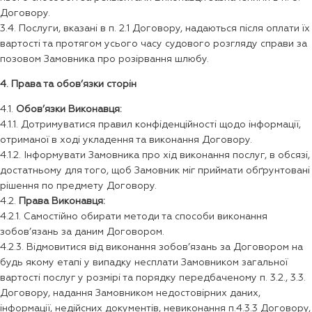
Договору.
3.4. Послуги, вказані в п. 2.1 Договору, надаються після оплати їх
вартості та протягом усього часу судового розгляду справи за
позовом Замовника про розірвання шлюбу.
4. Права та обов’язки сторін
4.1.
Обов’язки Виконавця:
4.1.1. Дотримуватися правил конфіденційності щодо інформації,
отриманої в ході укладення та виконання Договору.
4.1.2. Інформувати Замовника про хід виконання послуг, в обсязі,
достатньому для того, щоб Замовник міг приймати обґрунтовані
рішення по предмету Договору.
4.2.
Права Виконавця:
4.2.1. Самостійно обирати методи та способи виконання
зобов’язань за даним Договором.
4.2.3. Відмовитися від виконання зобов’язань за Договором на
будь якому етапі у випадку несплати Замовником загальної
вартості послуг у розмірі та порядку передбаченому п. 3.2., 3.3.
Договору, надання Замовником недостовірних даних,
інформації, недійсних документів, невиконання п.4.3.3 Договору,