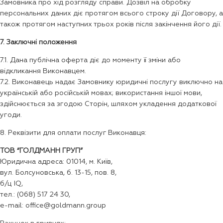
Замовника про хід розгляду справи. Дозвіл на обробку
персональних даних діє протягом всього строку дії Договору, а
також протягом наступних трьох років після закінчення його дії.
7. Заключні положення
7.1. Дана публічна оферта діє до моменту її зміни або
відкликання Виконавцем.
7.2. Виконавець надає Замовнику юридичні послугу виключно на
українській або російській мовах; використання іншої мови,
здійснюється за згодою Сторін, шляхом укладення додаткової
угоди.
8. Реквізити для оплати послуг Виконавця:
ТОВ “ГОЛДМАНН ГРУП”
Юридична адреса: 01014, м. Київ,
вул. Болсуновська, б. 13-15, пов. 8,
б/ц IQ,
тел.: (068) 517 24 30,
e-mail: office@goldmann.group