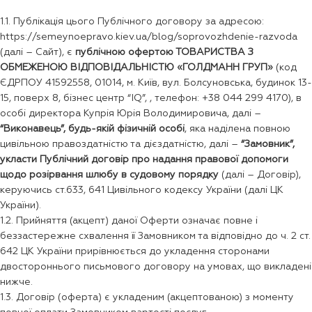
1.1. Публікація цього Публічного договору за адресою:
https://semeynoepravo.kiev.ua/blog/soprovozhdenie-razvoda
(далі – Сайт), є
публічною офертою ТОВАРИСТВА З
ОБМЕЖЕНОЮ ВІДПОВІДАЛЬНІСТЮ «ГОЛДМАНН ГРУП»
(код
ЄДРПОУ 41592558, 01014, м. Київ, вул. Болсуновська, будинок 13-
15, поверх 8, бізнес центр “IQ”, , телефон: +38 044 299 4170), в
особі директора Купрія Юрія Володимировича, далі –
“Виконавець”, будь-якій
фізичній особі
, яка наділена повною
цивільною правоздатністю та дієздатністю, далі –
“Замовник”,
укласти Публічний договір про надання правової допомоги
щодо розірвання шлюбу в судовому порядку
(далі – Договір),
керуючись ст.633, 641 Цивільного кодексу України (далі ЦК
України).
1.2. Прийняття (акцепт) даної Оферти означає повне і
беззастережне схвалення її Замовником та відповідно до ч. 2 ст.
642 ЦК України прирівнюється до укладення сторонами
двостороннього письмового договору на умовах, що викладені
нижче.
1.3. Договір (оферта) є укладеним (акцептованою) з моменту