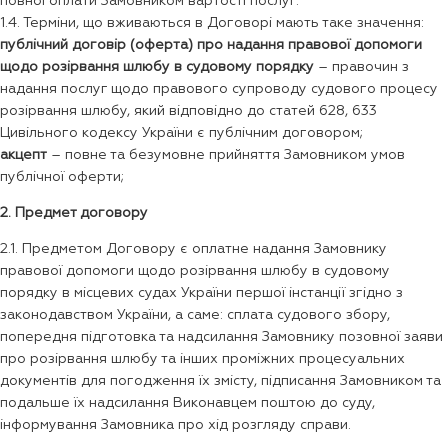
повної оплати Замовником вартості послуг.
1.4. Терміни, що вживаються в Договорі мають таке значення:
публічний договір (оферта) про надання правової допомоги
щодо розірвання шлюбу в судовому порядку
– правочин з
надання послуг щодо правового супроводу судового процесу
розірвання шлюбу, який відповідно до статей 628, 633
Цивільного кодексу України є публічним договором;
акцепт
– повне та безумовне прийняття Замовником умов
публічної оферти;
2. Предмет договору
2.1. Предметом Договору є оплатне надання Замовнику
правової допомоги щодо розірвання шлюбу в судовому
порядку в місцевих судах України першої інстанції згідно з
законодавством України, а саме: сплата судового збору,
попередня підготовка та надсилання Замовнику позовної заяви
про розірвання шлюбу та інших проміжних процесуальних
документів для погодження їх змісту, підписання Замовником та
подальше їх надсилання Виконавцем поштою до суду,
інформування Замовника про хід розгляду справи.