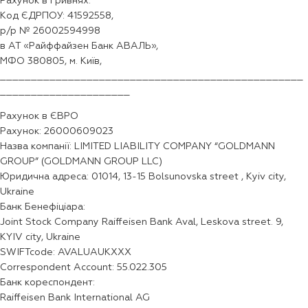
Рахунок в гривнях:
Код ЄДРПОУ: 41592558,
р/р № 26002594998
в АТ «Райффайзен Банк АВАЛЬ»,
МФО 380805, м. Київ,
_________________________________________________
_____________________
Рахунок в ЄВРО
Рахунок: 26000609023
Назва компанії: LIMITED LIABILITY COMPANY “GOLDMANN
GROUP” (GOLDMANN GROUP LLC)
Юридична адреса: 01014, 13-15 Bolsunovska street , Kyiv city,
Ukraine
Банк Бенефіціара:
Joint Stock Company Raiffeisen Bank Aval, Leskova street. 9,
KYIV city, Ukraine
SWIFTcode: AVALUAUKXXX
Correspondent Account: 55.022.305
Банк кореспондент:
Raiffeisen Bank International AG