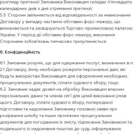
розгляду претензії Замовника Виконавцем складає п’ятнадцять
календарних днів з дня отримання претензії.
5.3. Сторони звільняються від відповідальності за невиконання
Договору у випадку настання обставин форс-мажору, що
визначаються та засвідчуються Торгово-промисловою палатою
України. У період дії обставин форс-мажору, виконання
Сторонами зобов’язань тимчасово призупиняється.
6. Конфіденційність
6.1. Замовник розуміє, що для одержання послуг, визначених в п.
2.1 Договору, йому необхідно розкрити персональні дані, які
будуть використані Виконавцем для оформлення необхідних
процесуальних документів, сплати судового збору, тощо.
6.2. Замовник надає дозвіл на обробку Виконавцем власних
персональних даних та членів сім’ї для цілей виконання умов
цього Договору, сплати судового збору, попередньої
підготовки та надсилання Замовнику позовної заяви про
розірвання шлюбу та інших проміжних процесуальних
документів для погодження їх змісту, підписання Замовником та
подальшого їх надсилання поштою до суду, інформування