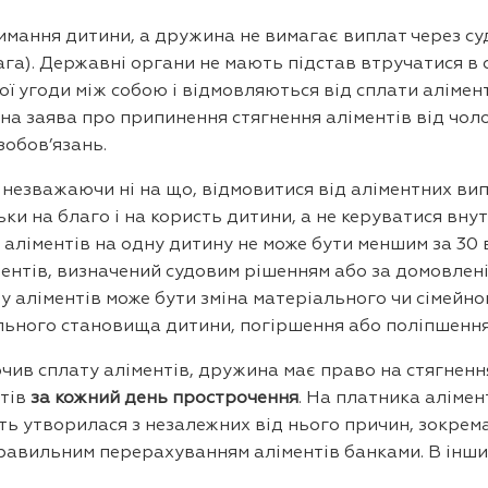
имання дитини, а дружина не вимагає виплат через суд
га). Державні органи не мають підстав втручатися в с
ї угоди між собою і відмовляються від сплати алімент
на заява про припинення стягнення аліментів від чоло
зобов’язань.
езважаючи ні на що, відмовитися від аліментних випл
ьки на благо і на користь дитини, а не керуватися вну
 аліментів на одну дитину не може бути меншим за 30 
ментів, визначений судовим рішенням або за домовлен
ру аліментів може бути зміна матеріального чи сімей
льного становища дитини, погіршення або поліпшення з
ив сплату аліментів, дружина має право на стягнення
нтів
за кожний день прострочення
. На платника алімен
ть утворилася з незалежних від нього причин, зокрема
равильним перерахуванням аліментів банками. В інши