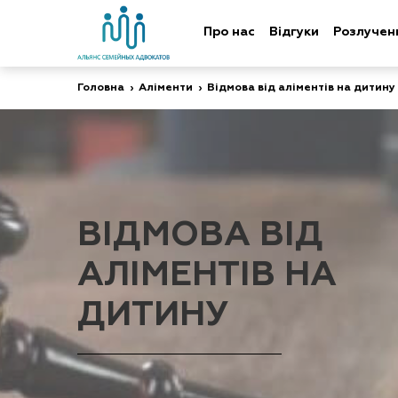
Про нас
Відгуки
Розлучен
Головна
›
Аліменти
›
Відмова від аліментів на дитину
ВІДМОВА ВІД
АЛІМЕНТІВ НА
ДИТИНУ