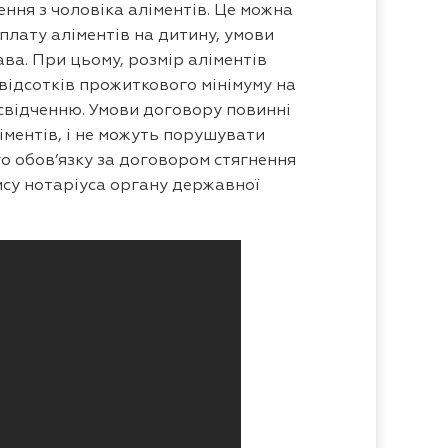
ння з чоловіка аліментів. Це можна
сплату аліментів на дитину, умови
ава. При цьому, розмір аліментів
відсотків прожиткового мінімуму на
освідченню. Умови договору повинні
іментів, і не можуть порушувати
о обов’язку за договором стягнення
пису нотаріуса органу державної