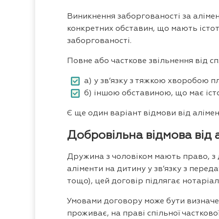
Виникнення заборгованості за алімен
конкретних обставин, що мають істот
заборгованості.
Повне або часткове звільнення від с
а) у зв’язку з тяжкою хворобою п
б) іншою обставиною, що має іст
Є ще один варіант відмови від алімен
Добровільна відмова від а
Дружина з чоловіком мають право, з 
аліменти на дитину у зв’язку з пере
тощо), цей договір підлягає нотаріа
Умовами договору може бути визначено
проживає, на праві спільної часткової