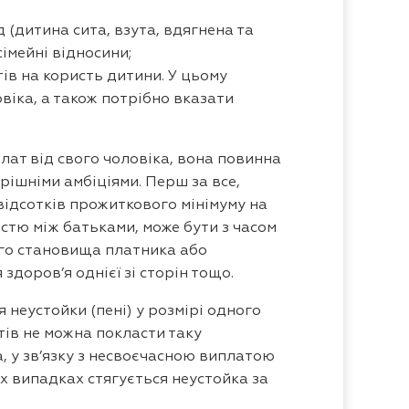
 (дитина сита, взута, вдягнена та
імейні відносини;
ів на користь дитини. У цьому
віка, а також потрібно вказати
ат від свого чоловіка, вона повинна
трішніми амбіціями. Перш за все,
відсотків прожиткового мінімуму на
істю між батьками, може бути з часом
ного становища платника або
доров’я однієї зі сторін тощо.
 неустойки (пені) у розмірі одного
тів не можна покласти таку
, у зв’язку з несвоєчасною виплатою
х випадках стягується неустойка за