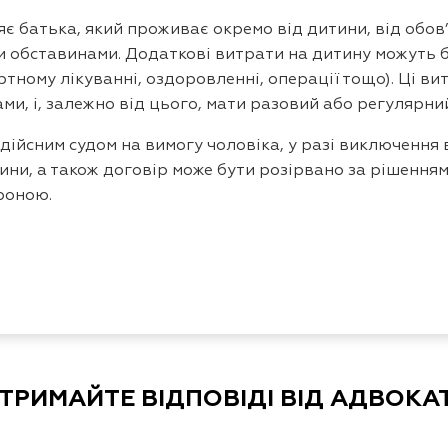
яє батька, який проживає окремо від дитини, від обов
 обставинами. Додаткові витрати на дитину можуть бут
тному лікуванні, оздоровленні, операції тощо). Ці ви
и, і, залежно від цього, мати разовий або регулярни
дійсним судом на вимогу чоловіка, у разі виключення 
и, а також договір може бути розірвано за рішенням су
роною.
ТРИМАЙТЕ ВІДПОВІДІ ВІД АДВОКА