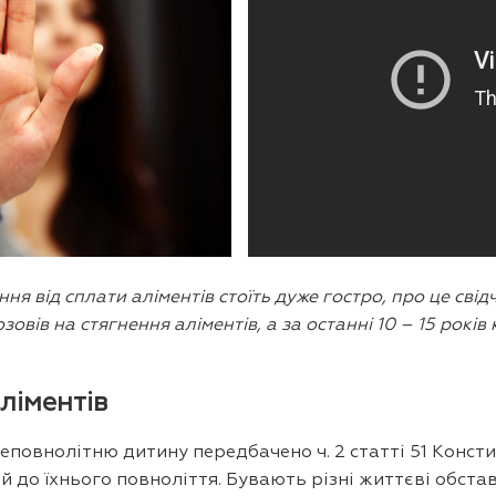
я від сплати аліментів стоїть дуже гостро, про це свідч
вів на стягнення аліментів, а за останні 10 – 15 років к
ліментів
повнолітню дитину передбачено ч. 2 статті 51 Констит
й до їхнього повноліття. Бувають різні життєві обста