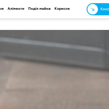
ня
Аліменти
Поділ майна
Корисне
Конс