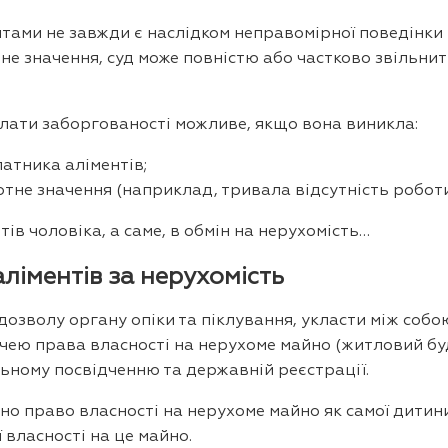
тами не завжди є наслідком неправомірної поведінки 
не значення, суд може повністю або частково звільни
плати заборгованості можливе, якщо вона виникла:
латника аліментів;
отне значення (наприклад, тривала відсутність роботи
тів чоловіка, а саме, в обмін на нерухомість…
ліментів за нерухомість
дозволу органу опіки та піклування, укласти між соб
дачею права власності на нерухоме майно (житловий бу
льному посвідченню та державній реєстрації.
 право власності на нерухоме майно як самої дитини, т
 власності на це майно.