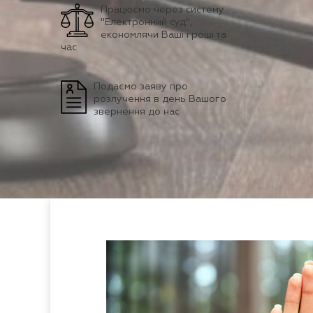
Працюємо через систему
"Електронний суд",
економлячи Ваші гроші та
час
Подаємо заяву про
розлучення в день Вашого
звернення до нас