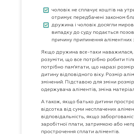
чоловік не сплачує коштів на утр
отримує передбачені законом бла
дружина і чоловік досягли мирово
випадку до суду подається позов
причину припинення аліментних 
Якщо дружина все-таки наважилася, н
розуміти, що все потрібно робити тіл
потрібно пам’ятати, що наразі розмір
дитину відповідного віку. Розмір алі
змінений. Підставою для зміни розмі
одержувача аліментів, зміна матеріа
А також, якщо батько дитини простроч
відсотка від суми несплачених аліме
відповідальність, якщо заборгованіс
заробітної плати, затримкою або неп
прострочення сплати аліментів.