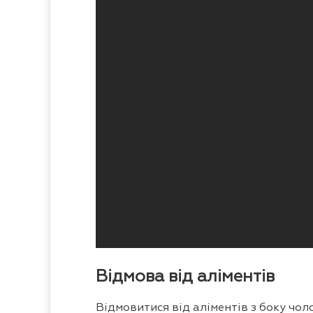
Відмова від аліментів
Відмовитися від аліментів з боку чол