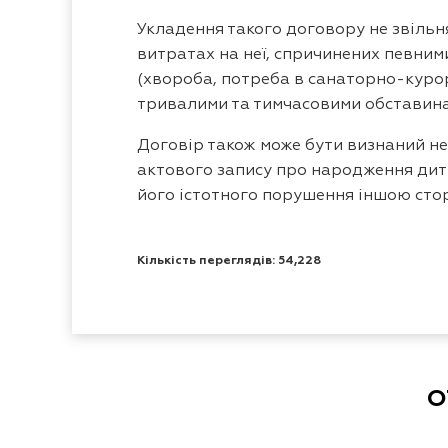
Укладення такого договору не звільн
витратах на неї, спричинених певними
(хвороба, потреба в санаторно-курор
тривалими та тимчасовими обставинам
Договір також може бути визнаний не
актового запису про народження дитин
його істотного порушення іншою сто
Кількість переглядів: 54,228
О