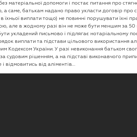
з матеріальної допомоги і постає питання про стягне
го, а саме, батькам надано право укласти договір про 
ів їхньої виплати тощо) не повинні порушувати їхні пр
ю, але в жодному разі він не може бути меншим за 50 
 бути укладений письмово і підлягає нотаріальному п
орядок виплати та підстави цільового використання ал
им Кодексом України. У разі невиконання батьком свог
 за судовим рішенням, а на підставі виконавчого при
 і відмовитись від аліментів…