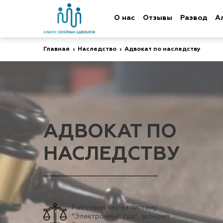
О нас
Отзывы
Развод
А
Главная
›
Наследство
›
Адвокат по наследству
АДВОКАТ ПО
НАСЛЕДСТВУ
Работаем через систему
"Электронный суд", экономя