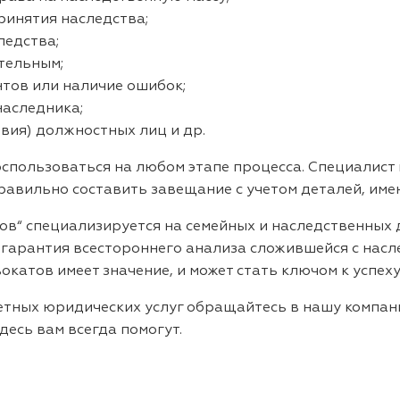
ринятия наследства;
ледства;
тельным;
тов или наличие ошибок;
наследника;
вия) должностных лиц и др.
пользоваться на любом этапе процесса. Специалист п
равильно составить завещание с учетом деталей, име
в“ специализируется на семейных и наследственных д
гарантия всестороннего анализа сложившейся с насл
катов имеет значение, и может стать ключом к успеху
етных юридических услуг обращайтесь в нашу компан
Здесь вам всегда помогут.