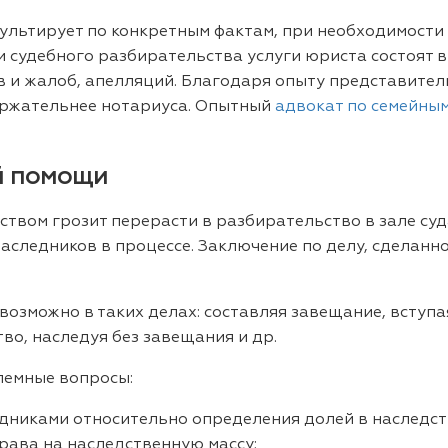
ультирует по конкретным фактам, при необходимости
и судебного разбирательства услуги юриста состоят 
в и жалоб, апелляций. Благодаря опыту представител
держательнее нотариуса. Опытный
адвокат по семейным
й помощи
дством грозит перерасти в разбирательство в зале су
наследников в процессе. Заключение по делу, сделанно
возможно в таких делах: составляя завещание, вступа
во, наследуя без завещания и др.
лемные вопросы:
едниками относительно определения долей в наследств
рава на наследственную массу;