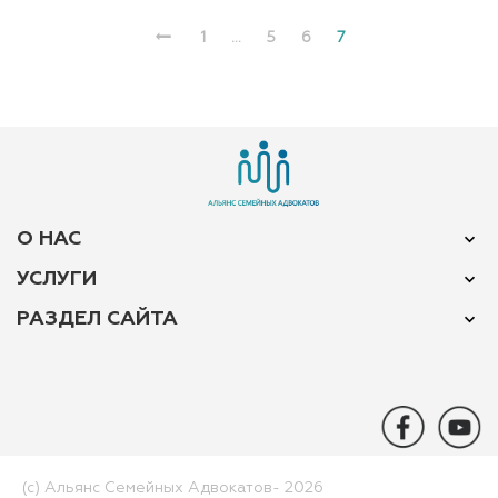
1
…
5
6
7
О НАС
УСЛУГИ
РАЗДЕЛ САЙТА
(c) Альянс Семейных Адвокатов-­ 2026